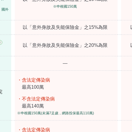
※申根國150萬
、國外
以「意外身故及失能保險金」之15%為限
i
以「意外身故及失能保險金」之20%為限
—
・含法定傳染病
最高100萬
院
・不含法定傳染病
最高140萬
※申根國150萬(未滿7足歲，網路投保最高110萬)
・含法定傳染病