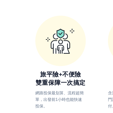
旅平險+不便險
雙重保障一次搞定
網路投保最划算、流程超簡
含
單，出發前1小時也能快速
門
投保。
付