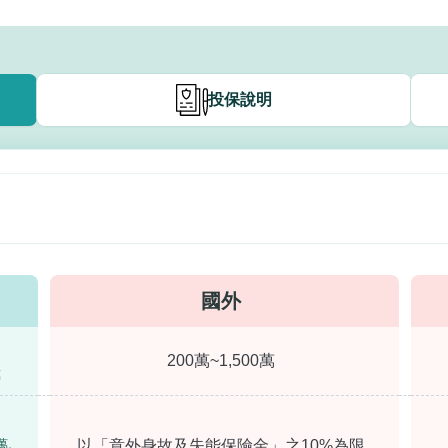
投保說明
國外
200萬~1,500萬
萬
萬、
以「意外身故及失能保險金」之10%為限