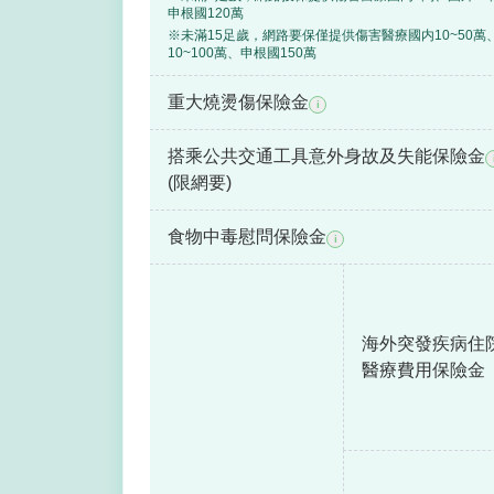
申根國120萬
※未滿15足歲，網路要保僅提供傷害醫療國内10~50萬
10~100萬、申根國150萬
重大燒燙傷保險金
i
搭乘公共交通工具意外身故及失能保險金
(限網要)
食物中毒慰問保險金
i
海外突發疾病住
醫療費用保險金