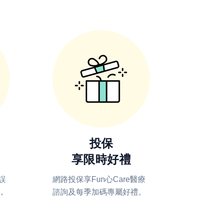
投保
享限時好禮
誤
網路投保享Fun心Care醫療
，
諮詢及每季加碼專屬好禮。