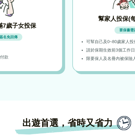
幫家人投保(每
滿7歲子女投保
要保書需
簽名免回傳
可幫自己及0~80歲家人投
請於保期生效前3個工作日
付款
限要保人及名冊內被保險
出遊首選，省時又省力