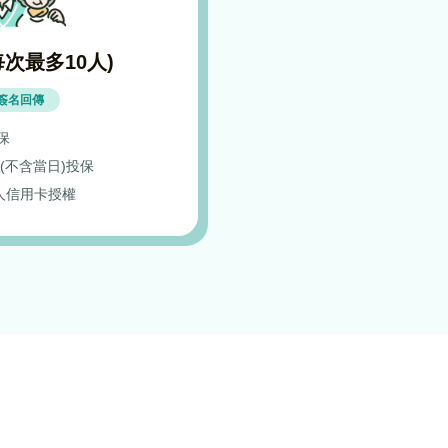
次最多10人)
簽名回傳
保
(不含當日)投保
人信用卡授權