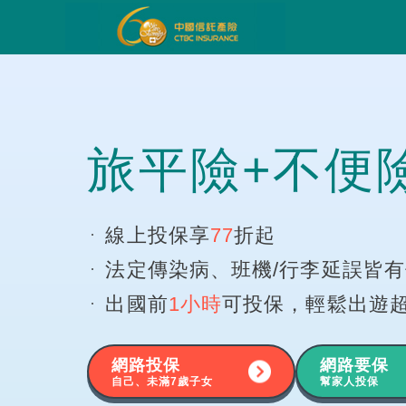
旅平險+不便
線上投保享
77
折起
法定傳染病、班機/行李延誤皆
出國前
1小時
可投保，輕鬆出遊
網路投保
網路要保
自己、未滿7歲子女
幫家人投保