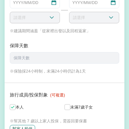
YYYY/MM/DD
YYYY/MM/DD
請選擇
請選擇
※建議期間涵蓋「從家裡出發以及回程返家」
保障天數
※保險採24小時制，未滿24小時仍計為1天
旅行成員/投保對象
(可複選)
本人
未滿7歲子女
※幫其他 7 歲以上家人投保，需簽回要保書
幫家人投保